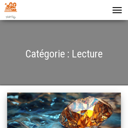
Mainegative
Un journal
positif !
Catégorie :
Lecture