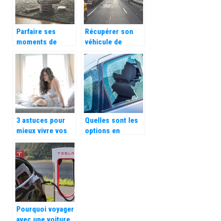
Parfaire ses
Récupérer son
moments de
véhicule de
voyages en
fourrière en
famille
France
3 astuces pour
Quelles sont les
mieux vivre vos
options en
règles
matiere
douloureuses
d’assurance
auto ?
Pourquoi voyager
avec une voiture