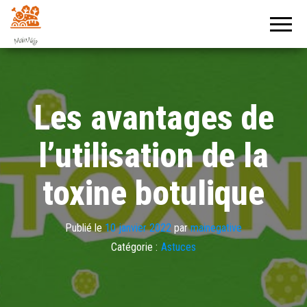
Mainegative
Un journal
positif !
Les avantages de
l’utilisation de la
toxine botulique
Publié le
10 janvier 2022
par
mainegative
Catégorie :
Astuces