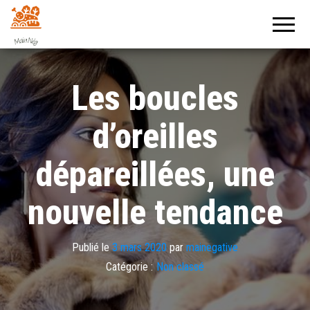
Mainegative
Un journal
positif !
Les boucles
d’oreilles
dépareillées, une
nouvelle tendance
Publié le
3 mars 2020
par
mainegative
Catégorie :
Non classé