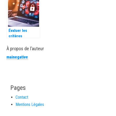
vous ignorez
detaillees de
Genycourses
Évaluer les
critères
essentiels pour
choisir un casino
À propos de l’auteur
en ligne sécurisé
mainegative
en argent réel
Pages
Contact
Mentions Légales