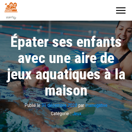
Mainegative
Un journal
positif !
Épater ses enfants
avec une aire de
jeux aquatiques à la
maison
Publié le
31 décembre 2020
par
mainegative
Catégorie :
Jeux