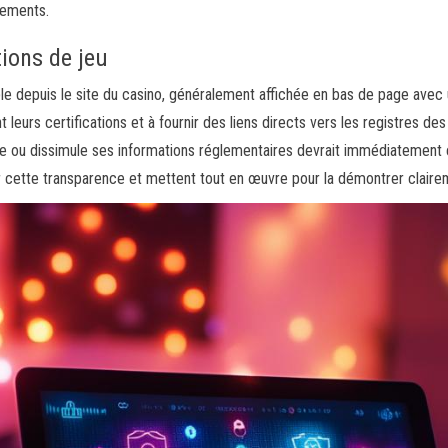
ssements.
tions de jeu
le depuis le site du casino, généralement affichée en bas de page avec
 leurs certifications et à fournir des liens directs vers les registres d
che ou dissimule ses informations réglementaires devrait immédiatement 
 cette transparence et mettent tout en œuvre pour la démontrer claire