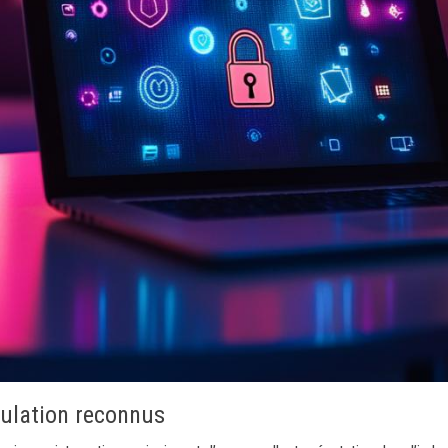
gulation reconnus