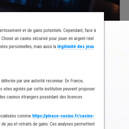
vertissement et de gains potentiels. Cependant, face à
. Choisir un casino sécurisé pour jouer en argent réel
nées personnelles, mais aussi la
légitimité des jeux
e délivrée par une autorité reconnue. En France,
es sites agréés par cette institution peuvent proposer
s des casinos étrangers possédant des licences
spécialisées comme
https://please-casino.fr/casino-
 de jeu et retraits de gains. Ces analyses permettent