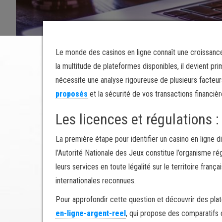
Le monde des casinos en ligne connaît une croissance 
la multitude de plateformes disponibles, il devient pri
nécessite une analyse rigoureuse de plusieurs facteu
proposés
et la sécurité de vos transactions financièr
Les licences et régulations 
La première étape pour identifier un casino en ligne di
l’Autorité Nationale des Jeux constitue l’organisme ré
leurs services en toute légalité sur le territoire fra
internationales reconnues.
Pour approfondir cette question et découvrir des pl
en-ligne-argent-reel
, qui propose des comparatifs c