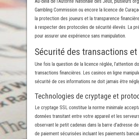
Au-delà de l’Autorité Nationale des Jeux, plusieurs org
Gambling Commission ou encore la licence de Curaçao f
la protection des joueurs et la transparence financiè
à respecter des protocoles de sécurité élevés. La pré
pour assurer une expérience sans manipulation.
Sécurité des transactions e
Une fois la question de la licence réglée, l’attention
transactions financières. Les casinos en ligne manipu
sécurité de ces informations ne doit jamais être négli
Technologies de cryptage et proto
Le cryptage SSL constitue la norme minimale acceptabl
données transitant entre votre appareil et les serveur
observant le petit cadenas dans la barre d’adresse d
de paiement sécurisées incluant les paiements bancai