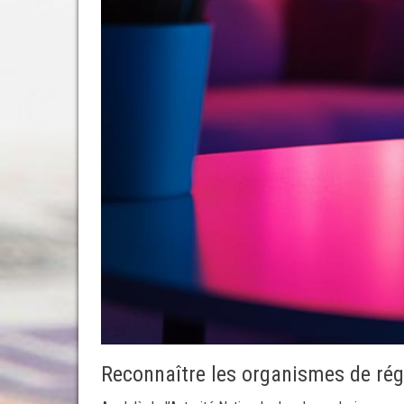
Reconnaître les organismes de ré