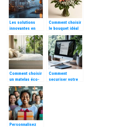
Les solutions
Comment choisir
innovantes en
le bouquet idéal
levage par le vide
pour la Saint-
pour l’industrie
Valentin ?
Comment choisir
Comment
un matelas éco-
securiser votre
conçu et durable
Complicio espace
client sur
www.complicio.fr
: conseils et
bonnes pratiques
Personnalisez