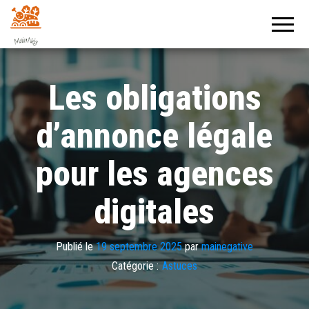
Mainegative
Un journal
positif !
Les obligations
d’annonce légale
pour les agences
digitales
Publié le
19 septembre 2025
par
mainegative
Catégorie :
Astuces