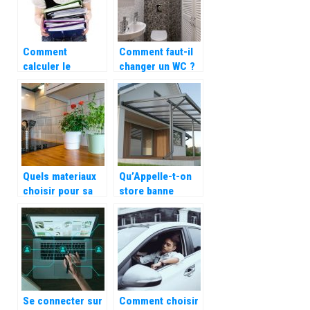
Comment
Comment faut-il
calculer le
changer un WC ?
nombre de RTT ?
Quels materiaux
Qu’Appelle-t-on
choisir pour sa
store banne
credence ?
motorise et
comment
fonctionne-t-il ?
Se connecter sur
Comment choisir