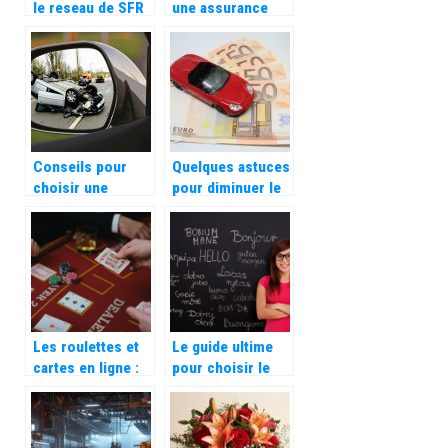
le reseau de SFR
une assurance
auto en cas de
perte de ses clefs
?
Conseils pour
Quelques astuces
choisir une
pour diminuer le
assurance pour
tarif de votre
voiture electrique
assurance auto
Les roulettes et
Le guide ultime
cartes en ligne :
pour choisir le
une experience
meilleur site
de casino inedite
d’apprentissage
des langues